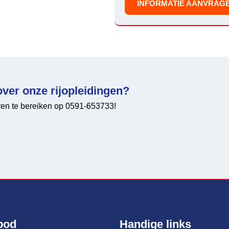
INFORMATIE AANVRAG
over onze rijopleidingen?
uren te bereiken op 0591-653733!
bod
Handige links