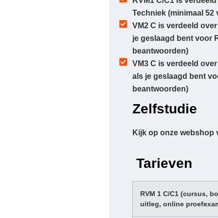
RVM1 C/C1 is verdeeld 
Techniek (minimaal 52
VM2 C is verdeeld ove
je geslaagd bent voor 
beantwoorden)
VM3 C is verdeeld ove
als je geslaagd bent v
beantwoorden)
Zelfstudie
Kijk op onze webshop 
Tarieven
RVM 1 C/C1 (cursus, bo
uitleg, online proefex