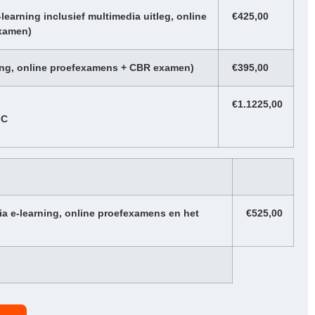
learning inclusief multimedia uitleg, online
€425,00
xamen)
ing, online proefexamens + CBR examen)
€395,00
€1.1225,00
 C
 e-learning, online proefexamens en het
€525,00