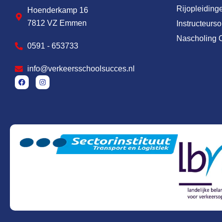
Rijopleiding
Hoenderkamp 16
7812 VZ Emmen
Instructeurs
Nascholing 
0591 - 653733
info@verkeersschoolsucces.nl