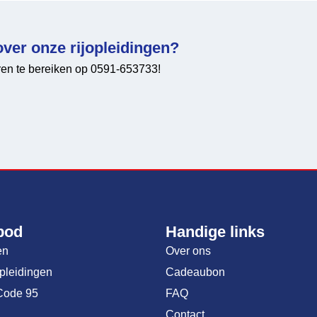
over onze rijopleidingen?
uren te bereiken op 0591-653733!
bod
Handige links
en
Over ons
opleidingen
Cadeaubon
Code 95
FAQ
Contact