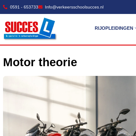
0591 - 653733
Info@verkeersschoolsucces.nl
RIJOPLEIDINGEN
Motor theorie