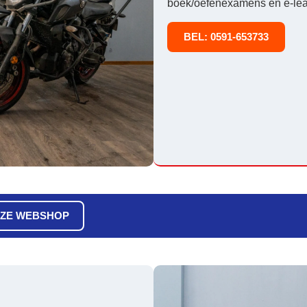
boek/oefenexamens en e-lear
BEL: 0591-653733
ZE WEBSHOP