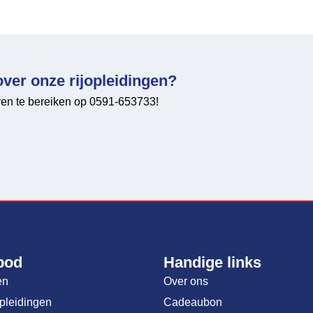
over onze rijopleidingen?
uren te bereiken op 0591-653733!
bod
Handige links
en
Over ons
opleidingen
Cadeaubon