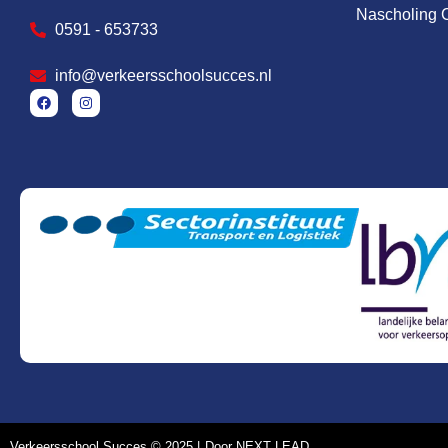
Nascholing 
0591 - 653733
info@verkeersschoolsucces.nl
Verkeersschool Succes © 2025 |
Door NEXT LEAD